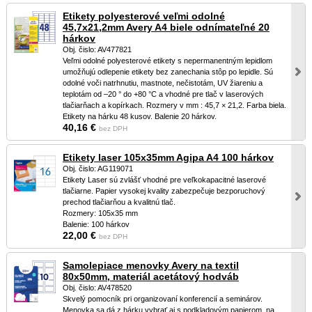
Etikety polyesterové veľmi odolné
45,7x21,2mm Avery A4 biele odnímateľné 20
hárkov
Obj. čislo: AV477821
Veľmi odolné polyesterové etikety s nepermanentným lepidlom
umožňujú odlepenie etikety bez zanechania stôp po lepidle. Sú
odolné voči natrhnutiu, mastnote, nečistotám, UV žiareniu a
teplotám od –20 ° do +80 °C a vhodné pre tlač v laserových
tlačiarňach a kopírkach. Rozmery v mm : 45,7 × 21,2. Farba biela.
Etikety na hárku 48 kusov. Balenie 20 hárkov.
40,16 €
bez DPH
Etikety laser 105x35mm Agipa A4 100 hárkov
Obj. čislo: AG119071
Etikety Laser sú zvlášť vhodné pre veľkokapacitné laserové
tlačiarne. Papier vysokej kvality zabezpečuje bezporuchový
prechod tlačiarňou a kvalitnú tlač.
Rozmery: 105x35 mm
Balenie: 100 hárkov
22,00 €
bez DPH
Samolepiace menovky Avery na textil
80x50mm, materiál acetátový hodváb
Obj. čislo: AV478520
Skvelý pomocník pri organizovaní konferencií a seminárov.
Menovka sa dá z hárku vybrať aj s podkladovým papierom, na