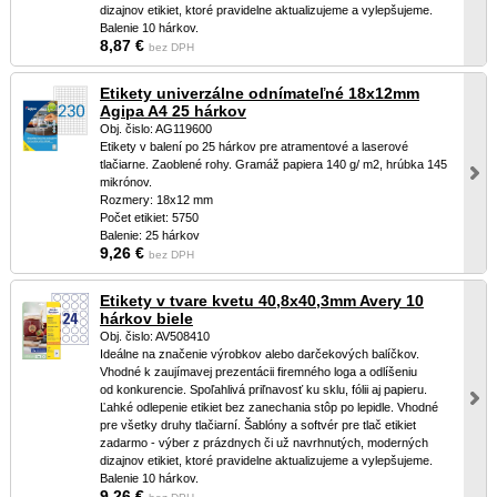
dizajnov etikiet, ktoré pravidelne aktualizujeme a vylepšujeme.
Balenie 10 hárkov.
8,87 €
bez DPH
Etikety univerzálne odnímateľné 18x12mm
Agipa A4 25 hárkov
Obj. čislo: AG119600
Etikety v balení po 25 hárkov pre atramentové a laserové
tlačiarne. Zaoblené rohy. Gramáž papiera 140 g/ m2, hrúbka 145
mikrónov.
Rozmery: 18x12 mm
Počet etikiet: 5750
Balenie: 25 hárkov
9,26 €
bez DPH
Etikety v tvare kvetu 40,8x40,3mm Avery 10
hárkov biele
Obj. čislo: AV508410
Ideálne na značenie výrobkov alebo darčekových balíčkov.
Vhodné k zaujímavej prezentácii firemného loga a odlíšeniu
od konkurencie. Spoľahlivá priľnavosť ku sklu, fólii aj papieru.
Ľahké odlepenie etikiet bez zanechania stôp po lepidle. Vhodné
pre všetky druhy tlačiarní. Šablóny a softvér pre tlač etikiet
zadarmo - výber z prázdnych či už navrhnutých, moderných
dizajnov etikiet, ktoré pravidelne aktualizujeme a vylepšujeme.
Balenie 10 hárkov.
9,26 €