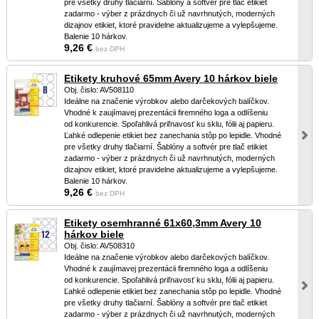
pre všetky druhy tlačiarní. Šablóny a softvér pre tlač etikiet
zadarmo - výber z prázdnych či už navrhnutých, moderných
dizajnov etikiet, ktoré pravidelne aktualizujeme a vylepšujeme.
Balenie 10 hárkov.
9,26 €
bez DPH
Etikety kruhové 65mm Avery 10 hárkov biele
Obj. čislo: AV508110
Ideálne na značenie výrobkov alebo darčekových balíčkov.
Vhodné k zaujímavej prezentácii firemného loga a odlíšeniu
od konkurencie. Spoľahlivá priľnavosť ku sklu, fólii aj papieru.
Ľahké odlepenie etikiet bez zanechania stôp po lepidle. Vhodné
pre všetky druhy tlačiarní. Šablóny a softvér pre tlač etikiet
zadarmo - výber z prázdnych či už navrhnutých, moderných
dizajnov etikiet, ktoré pravidelne aktualizujeme a vylepšujeme.
Balenie 10 hárkov.
9,26 €
bez DPH
Etikety osemhranné 61x60,3mm Avery 10
hárkov biele
Obj. čislo: AV508310
Ideálne na značenie výrobkov alebo darčekových balíčkov.
Vhodné k zaujímavej prezentácii firemného loga a odlíšeniu
od konkurencie. Spoľahlivá priľnavosť ku sklu, fólii aj papieru.
Ľahké odlepenie etikiet bez zanechania stôp po lepidle. Vhodné
pre všetky druhy tlačiarní. Šablóny a softvér pre tlač etikiet
zadarmo - výber z prázdnych či už navrhnutých, moderných