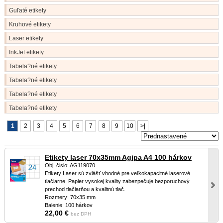
Guľaté etikety
Kruhové etikety
Laser etikety
InkJet etikety
Tabela?né etikety
Tabela?né etikety
Tabela?né etikety
Tabela?né etikety
1
2
3
4
5
6
7
8
9
10
>|
Etikety laser 70x35mm Agipa A4 100 hárkov
Obj. čislo: AG119070
Etikety Laser sú zvlášť vhodné pre veľkokapacitné laserové
tlačiarne. Papier vysokej kvality zabezpečuje bezporuchový
prechod tlačiarňou a kvalitnú tlač.
Rozmery: 70x35 mm
Balenie: 100 hárkov
22,00 €
bez DPH