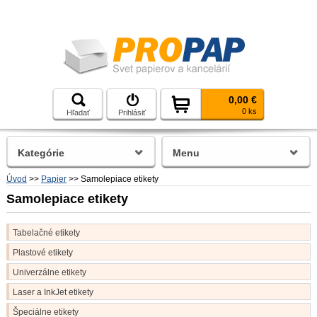
0,00 €
0 ks
Hľadať
Prihlásiť
Kategórie
Menu
Úvod
>>
Papier
>>
Samolepiace etikety
Samolepiace etikety
Tabelačné etikety
Plastové etikety
Univerzálne etikety
Laser a InkJet etikety
Špeciálne etikety