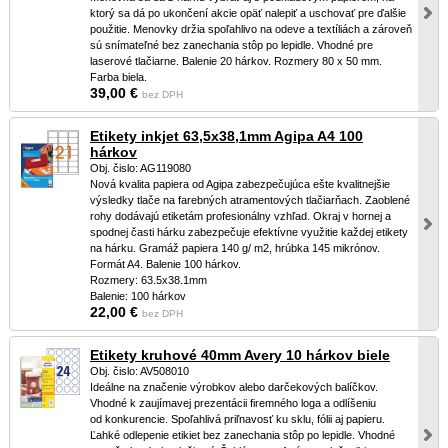
ktorý sa dá po ukončení akcie opäť nalepiť a uschovať pre ďalšie
použitie. Menovky držia spoľahlivo na odeve a textíliách a zároveň
sú snímateľné bez zanechania stôp po lepidle. Vhodné pre
laserové tlačiarne. Balenie 20 hárkov. Rozmery 80 x 50 mm.
Farba biela.
39,00 €
bez DPH
Etikety inkjet 63,5x38,1mm Agipa A4 100
hárkov
Obj. čislo: AG119080
Nová kvalita papiera od Agipa zabezpečujúca ešte kvalitnejšie
výsledky tlače na farebných atramentových tlačiarňach. Zaoblené
rohy dodávajú etiketám profesionálny vzhľad. Okraj v hornej a
spodnej časti hárku zabezpečuje efektívne využitie každej etikety
na hárku. Gramáž papiera 140 g/ m2, hrúbka 145 mikrónov.
Formát A4. Balenie 100 hárkov.
Rozmery: 63.5x38.1mm
Balenie: 100 hárkov
22,00 €
bez DPH
Etikety kruhové 40mm Avery 10 hárkov biele
Obj. čislo: AV508010
Ideálne na značenie výrobkov alebo darčekových balíčkov.
Vhodné k zaujímavej prezentácii firemného loga a odlíšeniu
od konkurencie. Spoľahlivá priľnavosť ku sklu, fólii aj papieru.
Ľahké odlepenie etikiet bez zanechania stôp po lepidle. Vhodné