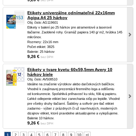
bez DPH
Etikety univerzálne odnímateľné 22x16mm
Agipa A4 25 hárkov
Obj. čislo: AG119601
Etikety v balení po 25 hárkov pre atramentové a laserové
tlačiarne. Zaoblené rohy. Gramáž papiera 140 g/ m2, hrúbka 145
mikrónov.
Rozmery: 22x16 mm
Počet etikiet: 3825
Balenie: 25 hárkov
9,26 €
bez DPH
Etikety v tvare kvetu 60x59,5mm Avery 10
hárkov biele
Obj. čislo: AV508510
Ideálne na značenie výrobkov alebo darčekových balíčkov.
Vhodné k zaujímavej prezentácii firemného loga a odlíšeniu
od konkurencie. Spoľahlivá priľnavosť ku sklu, fólii aj papieru.
Ľahké odlepenie etikiet bez zanechania stôp po lepidle. Vhodné
pre všetky druhy tlačiarní. Šablóny a softvér pre tlač etikiet
zadarmo - výber z prázdnych či už navrhnutých, moderných
dizajnov etikiet, ktoré pravidelne aktualizujeme a vylepšujeme.
Balenie 10 hárkov.
9,26 €
bez DPH
1
2
3
4
5
6
7
8
9
10
>|