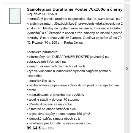
Samolepiaci Duraframe Poster 70x100cm čierny
Obj. čislo: DU505601
Informačný panel s prednou magnetickou časťou samolepiaci na 2
kratších stranách. „Bezbublinkové“ prevedenie vďaka lepeniu na 2
zo 4 strán. Ideálny na vystavovanie oznamov. Informácie sa ľahko
vymieňajú a sú čitateľné z oboch strán. Vhodný na hladké a pevné
povrchy. S ochranou voči UV žiareniu. Odoláva teplotám až do 70
°C. Rozmer 70 x 100 cm. Farba čierna.
Technické parametre:
• informačný rám DURAFRAME® POSTER je vhodný na
zobrazovanie informácií na
stenách, sklenených plochách a oknách
• rýchle vkladanie a jednoduchá výmena plagátov pomocou
sklopného
magnetického rámu
• bezbublinkové pripevnenie vďaka dvom pásikom s lepidlom na
chrbte
• odstraňovanie z povrchu bez zvyškov
• tepelne stabilný do cca. 70 stupňov
• UV-stabilizovaný až na 2 roky
• čitateľné na oboch stranách skla
• pojme dva plagáty s hmotnosťou 150 g/m2
• identický vzhľad rámu z oboch strán
• navrhnuté pre formáty na výšku aj na šírku.
99,64 €
bez DPH