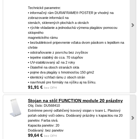
Technické parametre:
• informačný rám DURAFRAME® POSTER je vhodný na
zobrazovanie informácií na
stenách, sklenených plochách a oknách
• rýchle vkladanie a jednoduchá výmena plagátov pomocou
sklopného
magnetického rámu
• bezbublinkové pripevnenie vďaka dvom pásikom s lepidlom na
chrbte
• odstraňovanie z povrchu bez zvyškov
• tepelne stabilný do cca. 70 stupňov
• UV-stabilizovaný až na 2 roky
• čitateľné na oboch stranách skla
• pojme dva plagáty s hmotnosťou 150 g/m2
• identický vzhľad rámu z oboch strán
• navrhnuté pre formáty na výšku aj na šírku.
91,91 €
bez DPH
Stojan na stôl FUNCTION module 20 prázdny
Obj. čislo: DU568410
Extrémne pevný odľahčený kovový stojan v tvare L. Plastový
poťah odolný voči oderu. Dodávaný prázdny s kapacitou na 20
panelov. Farba sivá.
Kapacita panelov: 20
Dodávaný: bez panelov
99,64 €
bez DPH