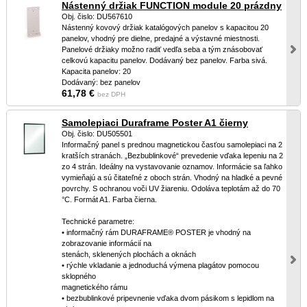
Nástenný držiak FUNCTION module 20 prázdny
Obj. čislo: DU567610
Nástenný kovový držiak katalógových panelov s kapacitou 20
panelov, vhodný pre dielne, predajné a výstavné miestnosti.
Panelové držiaky možno radiť vedľa seba a tým znásobovať
celkovú kapacitu panelov. Dodávaný bez panelov. Farba sivá.
Kapacita panelov: 20
Dodávaný: bez panelov
61,78 €
bez DPH
Samolepiaci Duraframe Poster A1 čierny
Obj. čislo: DU505501
Informačný panel s prednou magnetickou časťou samolepiaci na 2
kratších stranách. „Bezbublinkové“ prevedenie vďaka lepeniu na 2
zo 4 strán. Ideálny na vystavovanie oznamov. Informácie sa ľahko
vymieňajú a sú čitateľné z oboch strán. Vhodný na hladké a pevné
povrchy. S ochranou voči UV žiareniu. Odoláva teplotám až do 70
°C. Formát A1. Farba čierna.
Technické parametre:
• informačný rám DURAFRAME® POSTER je vhodný na
zobrazovanie informácií na
stenách, sklenených plochách a oknách
• rýchle vkladanie a jednoduchá výmena plagátov pomocou
sklopného
magnetického rámu
• bezbublinkové pripevnenie vďaka dvom pásikom s lepidlom na