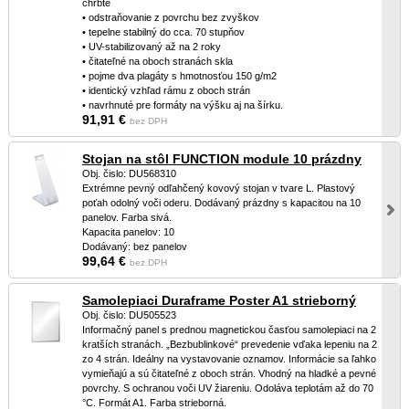
chrbte
• odstraňovanie z povrchu bez zvyškov
• tepelne stabilný do cca. 70 stupňov
• UV-stabilizovaný až na 2 roky
• čitateľné na oboch stranách skla
• pojme dva plagáty s hmotnosťou 150 g/m2
• identický vzhľad rámu z oboch strán
• navrhnuté pre formáty na výšku aj na šírku.
91,91 €
bez DPH
Stojan na stôl FUNCTION module 10 prázdny
Obj. čislo: DU568310
Extrémne pevný odľahčený kovový stojan v tvare L. Plastový
poťah odolný voči oderu. Dodávaný prázdny s kapacitou na 10
panelov. Farba sivá.
Kapacita panelov: 10
Dodávaný: bez panelov
99,64 €
bez DPH
Samolepiaci Duraframe Poster A1 strieborný
Obj. čislo: DU505523
Informačný panel s prednou magnetickou časťou samolepiaci na 2
kratších stranách. „Bezbublinkové“ prevedenie vďaka lepeniu na 2
zo 4 strán. Ideálny na vystavovanie oznamov. Informácie sa ľahko
vymieňajú a sú čitateľné z oboch strán. Vhodný na hladké a pevné
povrchy. S ochranou voči UV žiareniu. Odoláva teplotám až do 70
°C. Formát A1. Farba strieborná.