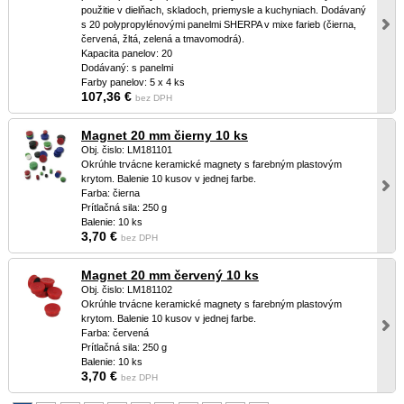
použitie v dielňach, skladoch, priemysle a kuchyniach. Dodávaný
s 20 polypropylénovými panelmi SHERPA v mixe farieb (čierna,
červená, žltá, zelená a tmavomodrá).
Kapacita panelov: 20
Dodávaný: s panelmi
Farby panelov: 5 x 4 ks
107,36 €
bez DPH
Magnet 20 mm čierny 10 ks
Obj. čislo: LM181101
Okrúhle trvácne keramické magnety s farebným plastovým
krytom. Balenie 10 kusov v jednej farbe.
Farba: čierna
Prítlačná sila: 250 g
Balenie: 10 ks
3,70 €
bez DPH
Magnet 20 mm červený 10 ks
Obj. čislo: LM181102
Okrúhle trvácne keramické magnety s farebným plastovým
krytom. Balenie 10 kusov v jednej farbe.
Farba: červená
Prítlačná sila: 250 g
Balenie: 10 ks
3,70 €
bez DPH