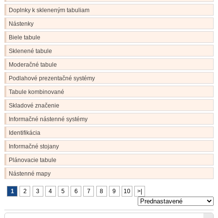
Doplnky k skleneným tabuliam
Nástenky
Biele tabule
Sklenené tabule
Moderačné tabule
Podlahové prezentačné systémy
Tabule kombinované
Skladové značenie
Informačné nástenné systémy
Identifikácia
Informačné stojany
Plánovacie tabule
Nástenné mapy
1
2
3
4
5
6
7
8
9
10
>|