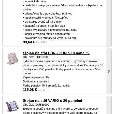
magnetického rámu
• bezbublinkové pripevnenie vďaka dvom pásikom s lepidlom na
chrbte
• odstraňovanie z povrchu bez zvyškov
• tepelne stabilný do cca. 70 stupňov
• UV-stabilizovaný až na 2 roky
• čitateľné na oboch stranách skla
• pojme dva plagáty s hmotnosťou 150 g/m2
• identický vzhľad rámu z oboch strán
• navrhnuté pre formáty na výšku aj na šírku.
99,64 €
bez DPH
Stojan na stôl FUNCTION s 10 panelmi
Obj. čislo: DU569300
Extrémne pevný stojan na stôl v tvare L. Vyrobený z kovovej
platne s plastovým poťahom odolným voči oderu. Dodávaný s 10
displejovými PVC panelmi. Farby panelov: 5 ks červenej a 5 ks
modrej.
Kapacita panelov: 10
Dodávaný: s panelmi
Farby panelov: 5x červená, 5x modrá
115,08 €
bez DPH
Stojan na stôl VARIO s 20 panelmi
Obj. čislo: DU569900
Extrémne pevný stojan na stôl v tvare L. Vyrobený z kovovej
platne s plastovým poťahom odolným voči oderu. Ideálny na