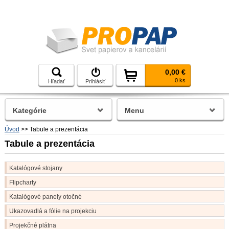
0,00 €
0 ks
Hľadať
Prihlásiť
Kategórie
Menu
Úvod
>>
Tabule a prezentácia
Tabule a prezentácia
Katalógové stojany
Flipcharty
Katalógové panely otočné
Ukazovadlá a fólie na projekciu
Projekčné plátna