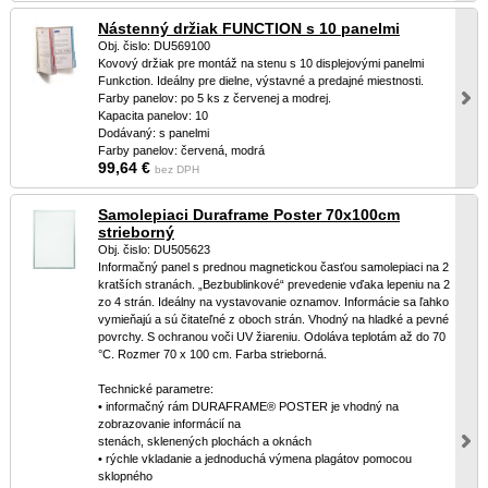
Nástenný držiak FUNCTION s 10 panelmi
Obj. čislo: DU569100
Kovový držiak pre montáž na stenu s 10 displejovými panelmi
Funkction. Ideálny pre dielne, výstavné a predajné miestnosti.
Farby panelov: po 5 ks z červenej a modrej.
Kapacita panelov: 10
Dodávaný: s panelmi
Farby panelov: červená, modrá
99,64 €
bez DPH
Samolepiaci Duraframe Poster 70x100cm
strieborný
Obj. čislo: DU505623
Informačný panel s prednou magnetickou časťou samolepiaci na 2
kratších stranách. „Bezbublinkové“ prevedenie vďaka lepeniu na 2
zo 4 strán. Ideálny na vystavovanie oznamov. Informácie sa ľahko
vymieňajú a sú čitateľné z oboch strán. Vhodný na hladké a pevné
povrchy. S ochranou voči UV žiareniu. Odoláva teplotám až do 70
°C. Rozmer 70 x 100 cm. Farba strieborná.
Technické parametre:
• informačný rám DURAFRAME® POSTER je vhodný na
zobrazovanie informácií na
stenách, sklenených plochách a oknách
• rýchle vkladanie a jednoduchá výmena plagátov pomocou
sklopného