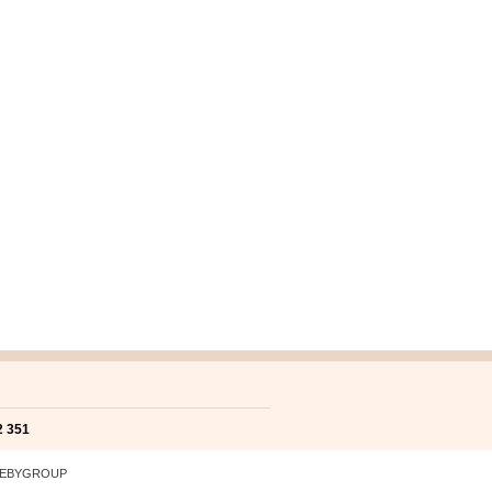
2 351
EBYGROUP