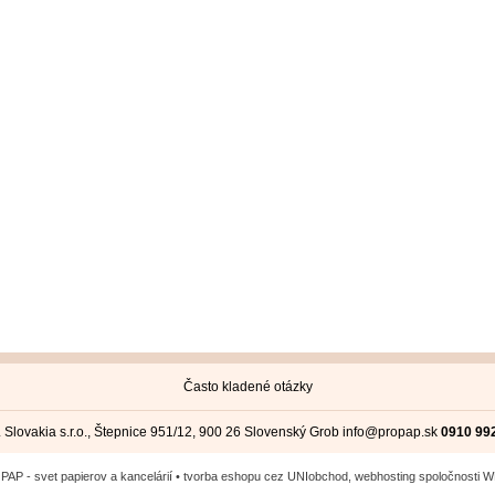
Často kladené otázky
 Slovakia s.r.o., Štepnice 951/12, 900 26 Slovenský Grob
info@propap.sk
0910 99
AP - svet papierov a kancelárií •
tvorba eshopu cez UNIobchod
,
webhosting
spoločnosti
W