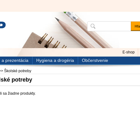
E-shop
 a prezentácia
Hygiena a drogéria
Občerstvenie
>>
Školské potreby
lské potreby
i sa žiadne produkty.