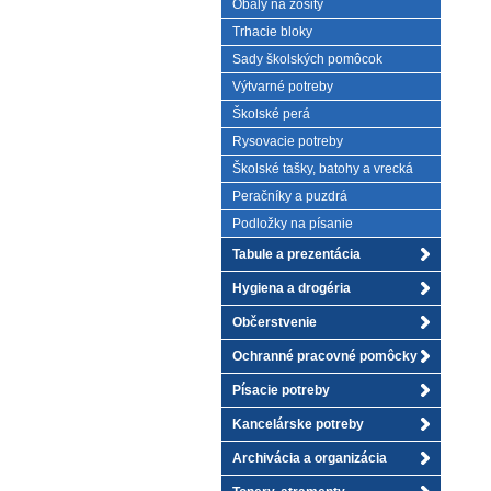
Obaly na zošity
Trhacie bloky
Sady školských pomôcok
Výtvarné potreby
Školské perá
Rysovacie potreby
Školské tašky, batohy a vrecká
Peračníky a puzdrá
Podložky na písanie
Tabule a prezentácia
Hygiena a drogéria
Občerstvenie
Ochranné pracovné pomôcky
Písacie potreby
Kancelárske potreby
Archivácia a organizácia