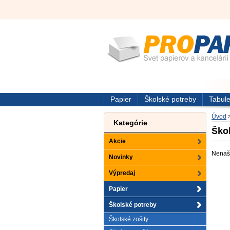
Papier
Školské potreby
Tabule
Úvod
Kategórie
Ško
Akcie
Nenašl
Novinky
Výpredaj
Papier
Školské potreby
Školské zošity