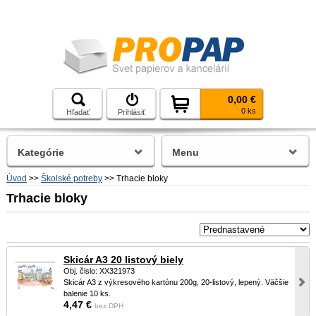
0,00 €
0 ks
Hľadať
Prihlásiť
Kategórie
Menu
Úvod
>>
Školské potreby
>>
Trhacie bloky
Trhacie bloky
Skicár A3 20 listový biely
Obj. čislo: XX321973
Skicár A3 z výkresového kartónu 200g, 20-listový, lepený. Väčšie
balenie 10 ks.
4,47 €
bez DPH