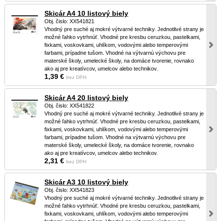
Skicár A4 10 listový biely
Obj. čislo: XX541821
Vhodný pre suché aj mokré výtvarné techniky. Jednotlivé strany je
možné ľahko vytrhnúť. Vhodné pre kresbu ceruzkou, pastelkami,
fixkami, voskovkami, uhlíkom, vodovými alebo temperovými
farbami, prípadne tušom. Vhodné na výtvarnú výchovu pre
materské školy, umelecké školy, na domáce tvorenie, rovnako
ako aj pre kreatívcov, umelcov alebo technikov.
1,39 €
bez DPH
Skicár A4 20 listový biely
Obj. čislo: XX541822
Vhodný pre suché aj mokré výtvarné techniky. Jednotlivé strany je
možné ľahko vytrhnúť. Vhodné pre kresbu ceruzkou, pastelkami,
fixkami, voskovkami, uhlíkom, vodovými alebo temperovými
farbami, prípadne tušom. Vhodné na výtvarnú výchovu pre
materské školy, umelecké školy, na domáce tvorenie, rovnako
ako aj pre kreatívcov, umelcov alebo technikov.
2,31 €
bez DPH
Skicár A3 10 listový biely
Obj. čislo: XX541823
Vhodný pre suché aj mokré výtvarné techniky. Jednotlivé strany je
možné ľahko vytrhnúť. Vhodné pre kresbu ceruzkou, pastelkami,
fixkami, voskovkami, uhlíkom, vodovými alebo temperovými