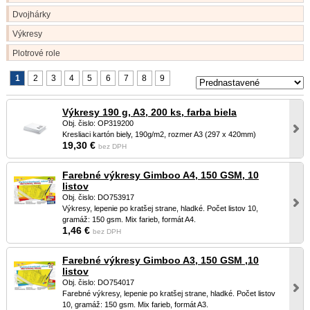
Dvojhárky
Výkresy
Plotrové role
1
2
3
4
5
6
7
8
9
Výkresy 190 g, A3, 200 ks, farba biela
Obj. čislo: OP319200
Kresliaci kartón biely, 190g/m2, rozmer A3 (297 x 420mm)
19,30 €
bez DPH
Farebné výkresy Gimboo A4, 150 GSM, 10
listov
Obj. čislo: DO753917
Výkresy, lepenie po kratšej strane, hladké. Počet listov 10,
gramáž: 150 gsm. Mix farieb, formát A4.
1,46 €
bez DPH
Farebné výkresy Gimboo A3, 150 GSM ,10
listov
Obj. čislo: DO754017
Farebné výkresy, lepenie po kratšej strane, hladké. Počet listov
10, gramáž: 150 gsm. Mix farieb, formát A3.