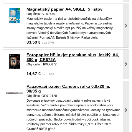
Magnetický papier, A4, SIGEL, 5 listov
Obj. čislo: SI207440
Magnetický papier na tlač a následné použitie na chladničky,
magnetické tabule a regály a veľa iného. Papier je zo zadnej
strany magnetický a môže byť použitý na každý magnetický
povrch. Vhodný do všetkých štandardných atramentových
tlačiarní. Formát A4. Balenie 5 hárkov. Farba biela.
33,59 €
bez DPH
Fotopapier HP inkjet premium plus, lesklý, A4,
300 g, CR672A
Obj. čislo: HP000672
14,67 €
bez DPH
Pauzovací papier Canson, rolka 0,9x20 m,
90/95 g
Obj. čislo: OP012128
Dokonale priesvitný pauzovací papier v rolke na technické
kreslenie. Veľmi hladká povrchová úprava s odolnosťou voči
stieraniu a mnohonásobnému vymazávaniu. Ideálny na rysovanie
ceruzkou, tušom a fixkami, má tiež široké použitie pri kreatívnych
ručných prácach. Hladký povrch odolný voči poškriabaniu.
Vnútorný priemer rolky 2 cm. Šírka rolky 0,9 m. Dĺžka 20 m.
Gramáž 90/95 g/m2.