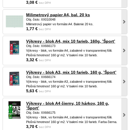
3,08 €
bez DPH
Milimetrový papier A4, bal. 20 ks
Obj. čislo: XX010048
Milimetrový papier vo formáte A4. Balenie 20 ks.
1,77 €
bez DPH
Výkresy - blok A4, mix 10 farieb, 160g, ’Šport’
Obj. čislo: XX666173
Výkresy - blok, vo formáte A4, zabalené v transparentnej fólii.
Plošná hmotnosť 160 g/ m2. V balení mix 10 farieb.
3,32 €
bez DPH
Výkresy - blok A3, mix 10 farieb, 160 g, ’Šport’
Obj. čislo: XX666174
Výkresy - blok, vo formáte A3, zabalené v transparentnej fólii.
Plošná hmotnosť 160 g/ m2. V balení mix 10 farieb.
5,63 €
bez DPH
Výkresy - blok A4 čierny, 10 hárkov, 160 g,
’Šport’
Obj. čislo: XX666175
Výkresy - blok, vo formáte A4, zabalené v transparentnej fólii.
Plošná hmotnosť 160 g/ m2. V balení mix 10 farieb. Farba čierna.
3,70 €
bez DPH