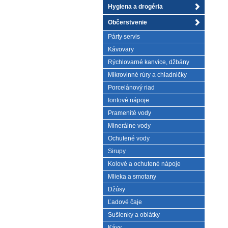
Hygiena a drogéria
Občerstvenie
Párty servis
Kávovary
Rýchlovarné kanvice, džbány
Mikrovlnné rúry a chladničky
Porcelánový riad
Iontové nápoje
Pramenité vody
Minerálne vody
Ochutené vody
Sirupy
Kolové a ochutené nápoje
Mlieka a smotany
Džúsy
Ľadové čaje
Sušienky a oblátky
Kávy