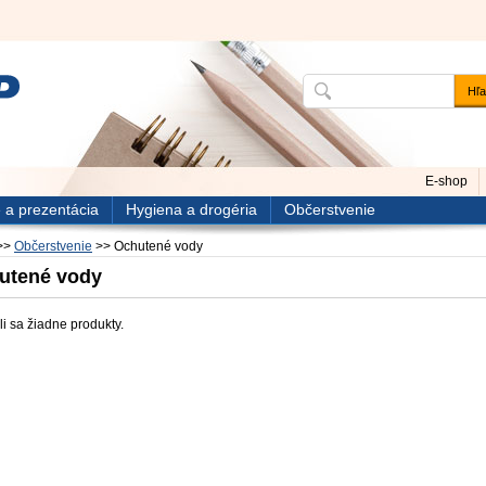
E-shop
 a prezentácia
Hygiena a drogéria
Občerstvenie
>>
Občerstvenie
>>
Ochutené vody
utené vody
i sa žiadne produkty.