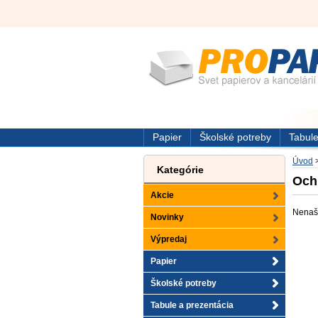
Papier
Školské potreby
Tabule
Úvod
Kategórie
Och
Akcie
Nenašl
Novinky
Výpredaj
Papier
Školské potreby
Tabule a prezentácia