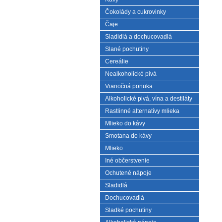
Čokolády a cukrovinky
Čaje
Sladidlá a dochucovadlá
Slané pochutiny
Cereálie
Nealkoholické pivá
Vianočná ponuka
Alkoholické pivá, vína a destiláty
Rastlinné alternatívy mlieka
Mlieko do kávy
Smotana do kávy
Mlieko
Iné občerstvenie
Ochutené nápoje
Sladidlá
Dochucovadlá
Sladké pochutiny