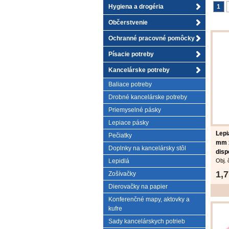
Hygiena a drogéria
1
Občerstvenie
Ochranné pracovné pomôcky
Písacie potreby
Kancelárske potreby
Baliace potreby
Drobné kancelárske potreby
Priemyselné pásky
Lepiace pásky
Lep
Pečiatky
mm x
Doplnky na kancelársky stôl
disp
Lepidlá
Obj. 
Unive
1,
Zošívačky
vhodn
na d
Dierovačky na papier
z pol
Konferenčné mapy, aktovky a
žltnu
kufre
pri f
nevid
Sady kancelárskych potrieb
lepid