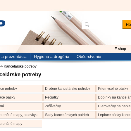
E-shop
 a prezentácia
Hygiena a drogéria
Občerstvenie
>>
Kancelárske potreby
celárske potreby
ace potreby
Drobné kancelárske potreby
Priemyselné pásky
ace pásky
Pečiatky
Doplnky na kancelárs
dlá
Zošívačky
Dierovačky na papie
erenčné mapy, aktovky a
Sady kancelárskych potrieb
Lepiace pásky kance
erenčné mapy