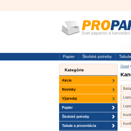
Papier
Školské potreby
Tabule
Úvod
Kategórie
Kan
Akcie
Bali
Novinky
Lepi
Výpredaj
Lepi
Papier
Konf
Školské potreby
kufre
Konf
Tabule a prezentácia