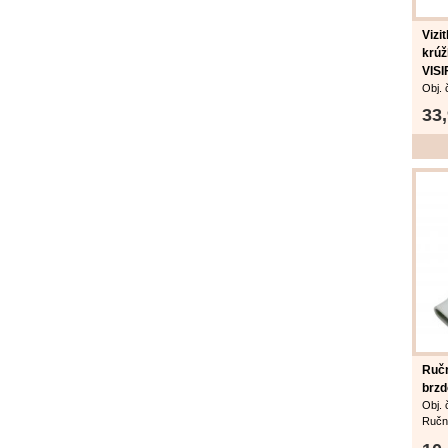
Vizi
krúž
VISI
Obj. 
Exklu
33
v úp
krúž
25 ob
12 či
V diz
s dek
Rozm
Možn
obalm
V bal
obalo
Rozm
Farba
Kapac
Ručn
brzd
Obj. 
Ručn
50 m