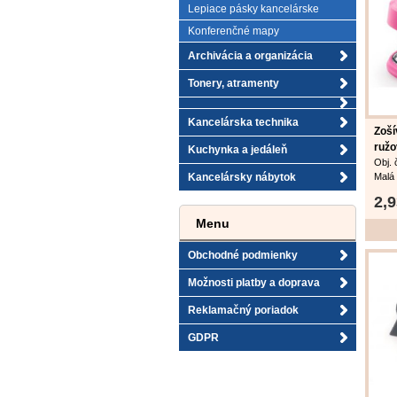
Lepiace pásky kancelárske
Dodáv
disp
Konferenčné mapy
Rozm
Archivácia a organizácia
Tonery, atramenty
Kancelárska technika
Zoší
ružo
Kuchynka a jedáleň
Obj. 
Kancelársky nábytok
Malá
Novu
2,
veden
kovo
Menu
spink
zošív
Obchodné podmienky
zošív
Dodáv
Možnosti platby a doprava
6 v b
Reklamačný poriadok
GDPR