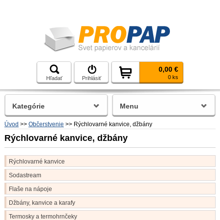
0,00 €
0 ks
Hľadať
Prihlásiť
Kategórie
Menu
Úvod
>>
Občerstvenie
>>
Rýchlovarné kanvice, džbány
Rýchlovarné kanvice, džbány
Rýchlovarné kanvice
Sodastream
Flaše na nápoje
Džbány, kanvice a karafy
Termosky a termohrnčeky