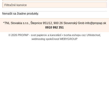
Filtračné kanvice
Nenašli sa žiadne produkty.
*TNL Slovakia s.r.o., Štepnice 951/12, 900 26 Slovenský Grob
info@propap.sk
0910 992 351
© 2026 PROPAP - svet papierov a kancelárií •
tvorba eshopu cez UNIobchod
,
webhosting
spoločnosti
WEBYGROUP