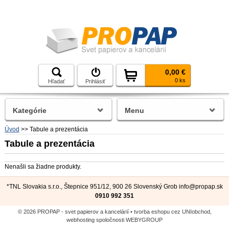
0,00 €
0 ks
Hľadať
Prihlásiť
Kategórie
Menu
Úvod
>>
Tabule a prezentácia
Tabule a prezentácia
Nenašli sa žiadne produkty.
*TNL Slovakia s.r.o., Štepnice 951/12, 900 26 Slovenský Grob
info@propap.sk
0910 992 351
© 2026 PROPAP - svet papierov a kancelárií •
tvorba eshopu cez UNIobchod
,
webhosting
spoločnosti
WEBYGROUP