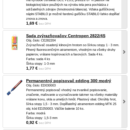
má výrobok certifikát ISCC PLUS, pretože 87 % plastov na
biologickej báze použitých na výrobu tela pera pochádza z
udržateľných zdrojov (hmotnostná bilancia). Vďaka guľôčkovej
náplni STABILO je možné farebnú guľôčku STABILO ľahko dopĺňať
znova a znova.
1,69 €
bez DPH
Sada zvýrazňovačov Centropen 2822/4S
Obj. čislo: CE282204
Zvýrazňovač osadený klinovým hrotom so šírkou stopy 1 - 3 mm.
Plnený fluorescenčným atramentom, vhodným na všetky druhy
papierov, vrátane kopírovacích a faxových. Sada 4 ks.
Farba: sada 4 ks
Šírka stopy: 1-3 mm
1,77 €
bez DPH
Permanentný popisovač edding 300 modrý
Obj. čislo: ED030003
Permanentný popisovač vhodný na trvanlivé popisovanie,
značenie, maľovanie a vyznačovanie takmer na všetky materiály
vrátane kovu, skla a umelých hmôt. Plastový obal. Okrúhly hrot,
šírka stopy 1,5 - 3 mm. Dopĺňateľný atramentom edding MTK 25
obj. kód ED250003. Väčšie balenie 10 ks.
Farba: modrá
Šírka stopy: 1,5-3 mm
0,92 €
bez DPH