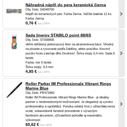
Náhradná náplň do pera keramická čierna
Obj. čislo: SA048700
Náplň do keramických pier. Farba čierna. Väčšie balenie 12 ks.
Farba: čierna
0,76 €
bez DPH
Sada linerov STABILO point 88/6S
Obj. čislo: ST008806
Veľmi obľúbený jednorazový liner na atramentovej báze. Vhodný
na písanie a rysovanie podľa šablóny, alebo pravítka. Kovové
puzdro hrotu zaisťuje dlhú životnosť. Šírka stopy 0,4 mm. Sada 6
farieb.
Farba: mix 6 farieb
Šírka stopy: 0,4 mm
4,85 €
bez DPH
Roller Parker IM Professionals Vibrant Rings
Marine Blue
Obj. čislo: PR472860
Roller IM Professionals Vibrant Rings Marine Blue - je ideálny
partner s neobmedzenými možnosťami. Je elegantný aj vysoko
profesionálny a spoľahlivý. Ponúka odolný hrot z ušľachtilej nerez
ocele, sebavedomé farebné prevedenie s výrazným
farebným akcentom, užívateľské pohodlie aj maximálnu
výkonnosť.
60,62 €
bez DPH