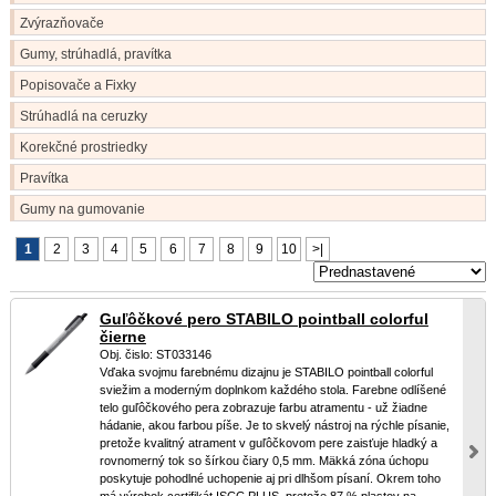
Zvýrazňovače
Gumy, strúhadlá, pravítka
Popisovače a Fixky
Strúhadlá na ceruzky
Korekčné prostriedky
Pravítka
Gumy na gumovanie
1
2
3
4
5
6
7
8
9
10
>|
Guľôčkové pero STABILO pointball colorful
čierne
Obj. čislo: ST033146
Vďaka svojmu farebnému dizajnu je STABILO pointball colorful
sviežim a moderným doplnkom každého stola. Farebne odlíšené
telo guľôčkového pera zobrazuje farbu atramentu - už žiadne
hádanie, akou farbou píše. Je to skvelý nástroj na rýchle písanie,
pretože kvalitný atrament v guľôčkovom pere zaisťuje hladký a
rovnomerný tok so šírkou čiary 0,5 mm. Mäkká zóna úchopu
poskytuje pohodlné uchopenie aj pri dlhšom písaní. Okrem toho