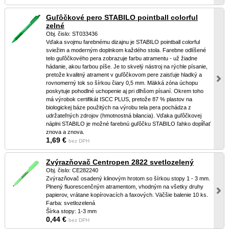
Guľôčkové pero STABILO pointball colorful
zelné
Obj. čislo: ST033436
Vďaka svojmu farebnému dizajnu je STABILO pointball colorful
sviežim a moderným doplnkom každého stola. Farebne odlíšené
telo guľôčkového pera zobrazuje farbu atramentu - už žiadne
hádanie, akou farbou píše. Je to skvelý nástroj na rýchle písanie,
pretože kvalitný atrament v guľôčkovom pere zaisťuje hladký a
rovnomerný tok so šírkou čiary 0,5 mm. Mäkká zóna úchopu
poskytuje pohodlné uchopenie aj pri dlhšom písaní. Okrem toho
má výrobok certifikát ISCC PLUS, pretože 87 % plastov na
biologickej báze použitých na výrobu tela pera pochádza z
udržateľných zdrojov (hmotnostná bilancia). Vďaka guľôčkovej
náplni STABILO je možné farebnú guľôčku STABILO ľahko dopĺňať
znova a znova.
1,69 €
bez DPH
Zvýrazňovač Centropen 2822 svetlozelený
Obj. čislo: CE282240
Zvýrazňovač osadený klinovým hrotom so šírkou stopy 1 - 3 mm.
Plnený fluorescenčným atramentom, vhodným na všetky druhy
papierov, vrátane kopírovacích a faxových. Väčšie balenie 10 ks.
Farba: svetlozelená
Šírka stopy: 1-3 mm
0,44 €
bez DPH