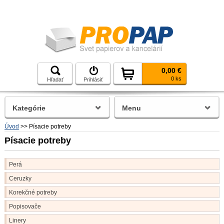
0,00 €
0 ks
Hľadať
Prihlásiť
Kategórie
Menu
Úvod
>>
Písacie potreby
Písacie potreby
Perá
Ceruzky
Korekčné potreby
Popisovače
Linery