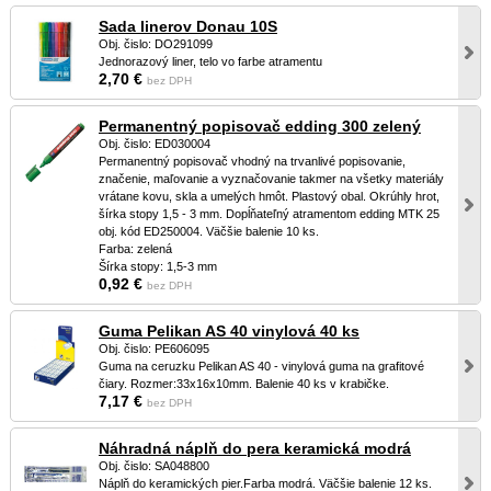
Sada linerov Donau 10S
Obj. čislo: DO291099
Jednorazový liner, telo vo farbe atramentu
2,70 €
bez DPH
Permanentný popisovač edding 300 zelený
Obj. čislo: ED030004
Permanentný popisovač vhodný na trvanlivé popisovanie,
značenie, maľovanie a vyznačovanie takmer na všetky materiály
vrátane kovu, skla a umelých hmôt. Plastový obal. Okrúhly hrot,
šírka stopy 1,5 - 3 mm. Dopĺňateľný atramentom edding MTK 25
obj. kód ED250004. Väčšie balenie 10 ks.
Farba: zelená
Šírka stopy: 1,5-3 mm
0,92 €
bez DPH
Guma Pelikan AS 40 vinylová 40 ks
Obj. čislo: PE606095
Guma na ceruzku Pelikan AS 40 - vinylová guma na grafitové
čiary. Rozmer:33x16x10mm. Balenie 40 ks v krabičke.
7,17 €
bez DPH
Náhradná náplň do pera keramická modrá
Obj. čislo: SA048800
Náplň do keramických pier.Farba modrá. Väčšie balenie 12 ks.