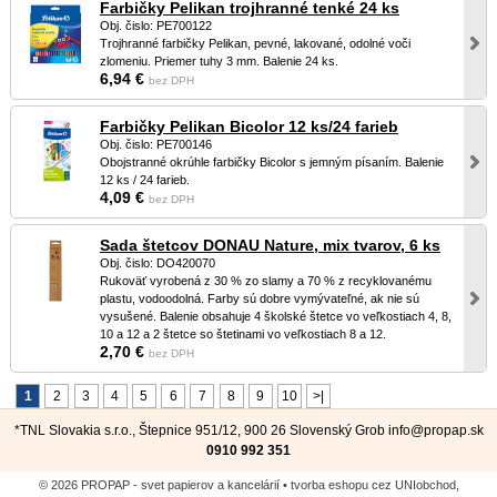
Farbičky Pelikan trojhranné tenké 24 ks
Obj. čislo: PE700122
Trojhranné farbičky Pelikan, pevné, lakované, odolné voči
zlomeniu. Priemer tuhy 3 mm. Balenie 24 ks.
6,94 €
bez DPH
Farbičky Pelikan Bicolor 12 ks/24 farieb
Obj. čislo: PE700146
Obojstranné okrúhle farbičky Bicolor s jemným písaním. Balenie
12 ks / 24 farieb.
4,09 €
bez DPH
Sada štetcov DONAU Nature, mix tvarov, 6 ks
Obj. čislo: DO420070
Rukoväť vyrobená z 30 % zo slamy a 70 % z recyklovanému
plastu, vodoodolná. Farby sú dobre vymývateľné, ak nie sú
vysušené. Balenie obsahuje 4 školské štetce vo veľkostiach 4, 8,
10 a 12 a 2 štetce so štetinami vo veľkostiach 8 a 12.
2,70 €
bez DPH
1
2
3
4
5
6
7
8
9
10
>|
*TNL Slovakia s.r.o., Štepnice 951/12, 900 26 Slovenský Grob
info@propap.sk
0910 992 351
© 2026 PROPAP - svet papierov a kancelárií •
tvorba eshopu cez UNIobchod
,