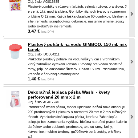
Obj. čislo: AG016835
Plastové gombíky v rôznych farbách: zelená, ružová, oranžová, ?
ervená, žltá, modrá a biela. Gombíky rôznych tvarov s rozmerom
približne O 12 mm. Každá taška obsahuje 60 gombíkov. Ideálne na
šitie, remeslá, scrapbooking, dekorácie, nástenné umenie, zošity
alebo akéko?vek iné remeslá.
3,47 €
bez DPH
Plastový pohárik na vodu GIMBOO, 150 ml, mix
farieb
Obj. čislo: DO304211
Praktický plastový pohárik na vodu výšky 9 cm s vrchnákom,
ktorý zabraňuje vytekaniu obsahu. Vhodný pre vodou riediteľné
farby, príp. na odkladanie štetcov. Obsah 150 ml. Priehľadné telo,
vrchnák v červenej a modrej farbe.
1,46 €
bez DPH
Dekora?ná lepiaca páska Washi - kvety
perforované 20 mm x 2 m
Obj. čislo: AG017240
Predrezaná washi páska, model lupienkov. Každá rolka obsahuje
200 predrezaných lupienkov s rozmermi 20 mm x 2 m v ružových
tónoch. Vysokokvalitná lepiaca páska, ktorá sa ?ahko lepí a
odlepuje bez zanechania zvyškov. Ideálna na ru?né práce, balenie
dar?ekov alebo zdobenie predmetov, ako sú rámy, knihy,
klávesnice, mobilné telefóny, gu?ô?kové perá, zošity, prie?inky
at?.