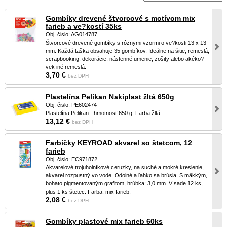
Gombíky drevené štvorcové s motívom mix
farieb a ve?kostí 35ks
Obj. čislo: AG014787
Štvorcové drevené gombíky s rôznymi vzormi o ve?kosti 13 x 13
mm. Každá taška obsahuje 35 gombíkov. Ideálne na šitie, remeslá,
scrapbooking, dekorácie, nástenné umenie, zošity alebo akéko?
vek iné remeslá.
3,70 €
bez DPH
Plastelína Pelikan Nakiplast žltá 650g
Obj. čislo: PE602474
Plastelína Pelikan - hmotnosť 650 g. Farba žltá.
13,12 €
bez DPH
Farbičky KEYROAD akvarel so štetcom, 12
farieb
Obj. čislo: EC971872
Akvarelové trojuholníkové ceruzky, na suché a mokré kreslenie,
akvarel rozpustný vo vode. Odolné a ľahko sa brúsia. S mäkkým,
bohato pigmentovaným grafitom, hrúbka: 3,0 mm. V sade 12 ks,
plus 1 ks štetec. Farba: mix farieb.
2,08 €
bez DPH
Gombíky plastové mix farieb 60ks