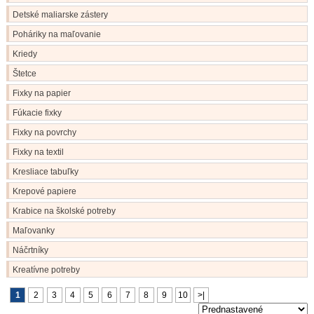
Detské maliarske zástery
Poháriky na maľovanie
Kriedy
Štetce
Fixky na papier
Fúkacie fixky
Fixky na povrchy
Fixky na textil
Kresliace tabuľky
Krepové papiere
Krabice na školské potreby
Maľovanky
Náčrtníky
Kreatívne potreby
1
2
3
4
5
6
7
8
9
10
>|