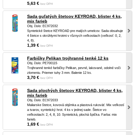
5,63 €
bez DPH
Sada guľatých štetcov KEYROAD, blister 4 ks,
mix farieb
Obj. čislo: EC972032
Syntetické štetce KEYROAD pre malých umelcov. Sada obsahuje
4 štetce s okrúhlymi hrotmi v rôznych veľkostiach (veľkosť: 0, 2,
4, 8).
1,39 €
bez DPH
Farbičky Pelikan trojhranné tenké 12 ks
Obj. čislo: PE700115
Trojhranné tenké farbičky Pelikan, pevné, lakované, odolné voči
zlomeniu. Priemer tuhy 3 mm. Balenie 12 ks.
3,70 €
bez DPH
Sada plochých štetcov KEYROAD, blister 4 ks,
mix farieb
Obj. čislo: EC972033
Maliarske štetce, kovová objímka a plastová rukoväť. Mix veľkostí
a tvarov, syntetický hrot. 4 ks v jednej sade. Štetce vo
veľkostiach: 2, 4, 8, 10. Syntetická, plochá špička. Farba: mix
farieb.
1,69 €
bez DPH