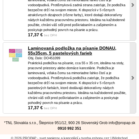
laminovaná, vďaka čomu sa mimoriadne ľahko čistí a je
vodoodpudivá. Protišmyková zadná strana zaisťuje, že podložka
bezpečne drží na svojom mieste. K dispozícii v 5 rôznych
atraktívnych dizajnoch (rôzne farby), ktoré dodajú dekoratívny
nádych každému pracovnému priestoru. Ideálna na každodenné
použitie, chráni váš stôl pred poškriabaním a zašpinením a
poskytuje pohodlný povrch na písanie a prácu.
17,37 €
bez DPH
Laminovaná podložka na písanie DONAU,
55x35cm, 5 pastelových farieb
Obj. čislo: DO451099
Praktická podložka na písanie, cca 55 x 35 cm, ideálna na stoly,
pracovné priestory alebo domáce kancelárie. Podložka je
laminovaná, vďaka čomu sa mimoriadne ľahko čistí a je
vodoodpudivá. Protišmyková podložka zaisťuje, že podložka
bezpečne drží na svojom mieste. K dispozícii v 5 rôznych
pastelových farbách, ktoré dodávajú dekoratívny nádych
každému pracovnému priestoru. Ideálna na každodenné použitie,
chráni váš stôl pred poškriabaním a zašpinením a poskytuje
pohodlný povrch na písanie a prácu.
17,37 €
bez DPH
*TNL Slovakia s.r.o., Štepnice 951/12, 900 26 Slovenský Grob
info@propap.sk
0910 992 351
© 2026 PROPAP - svet papierov a kancelárií •
tvorba eshopu cez UNIobchod
,