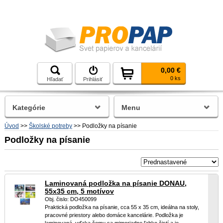
0,00 €
0 ks
Hľadať
Prihlásiť
Kategórie
Menu
Úvod
>>
Školské potreby
>>
Podložky na písanie
Podložky na písanie
Laminovaná podložka na písanie DONAU,
55x35 cm, 5 motívov
Obj. čislo: DO450099
Praktická podložka na písanie, cca 55 x 35 cm, ideálna na stoly,
pracovné priestory alebo domáce kancelárie. Podložka je